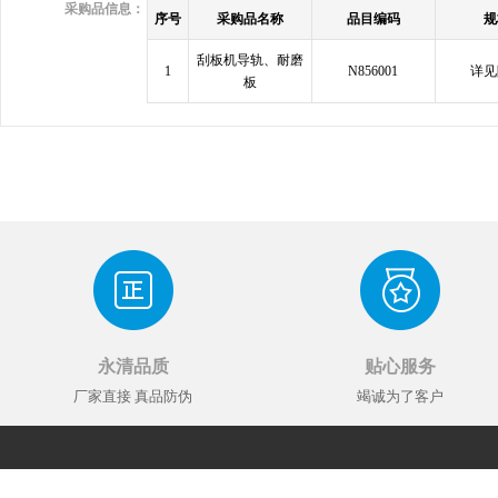
采购品信息：
序号
采购品名称
品目编码
规
刮板机导轨、耐磨
1
N856001
详见
板
永清品质
贴心服务
厂家直接 真品防伪
竭诚为了客户